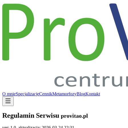
O mnie
Specjalizacje
Cennik
Metamorfozy
Blog
Kontakt
Regulamin Serwisu
provitao.pl
ver: 1.0, aktualizacja: 2026-03-24 22:31